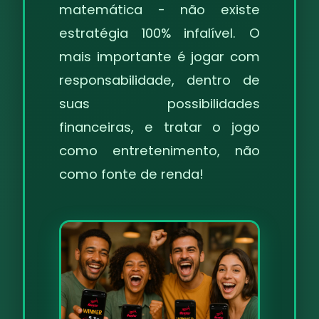
matemática - não existe
estratégia 100% infalível. O
mais importante é jogar com
responsabilidade, dentro de
suas possibilidades
financeiras, e tratar o jogo
como entretenimento, não
como fonte de renda!