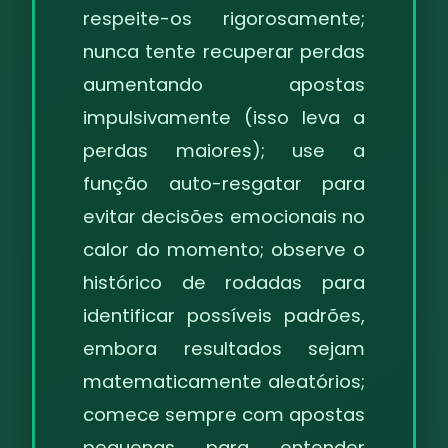
respeite-os rigorosamente;
nunca tente recuperar perdas
aumentando apostas
impulsivamente (isso leva a
perdas maiores); use a
função auto-resgatar para
evitar decisões emocionais no
calor do momento; observe o
histórico de rodadas para
identificar possíveis padrões,
embora resultados sejam
matematicamente aleatórios;
comece sempre com apostas
pequenas para entender