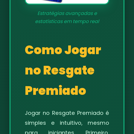
Estratégias avançadas e
estatísticas em tempo real
Como Jogar
no Resgate
Premiado
Jogar no Resgate Premiado é
simples e intuitivo, mesmo
para iniciantes. Primeiro,