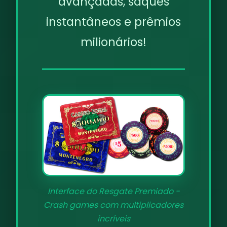
avançadas, saques
instantâneos e prêmios
milionários!
Interface do Resgate Premiado -
Crash games com multiplicadores
incríveis