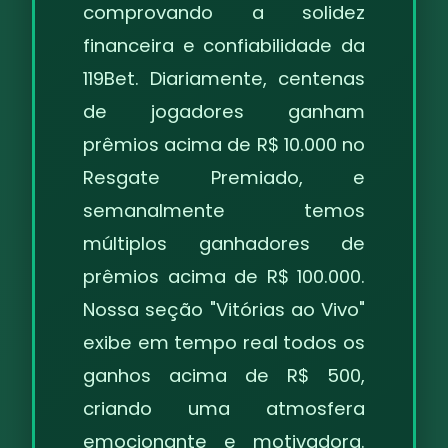
comprovando a solidez
financeira e confiabilidade da
119Bet. Diariamente, centenas
de jogadores ganham
prêmios acima de R$ 10.000 no
Resgate Premiado, e
semanalmente temos
múltiplos ganhadores de
prêmios acima de R$ 100.000.
Nossa seção "Vitórias ao Vivo"
exibe em tempo real todos os
ganhos acima de R$ 500,
criando uma atmosfera
emocionante e motivadora.