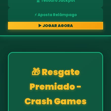
🏆 Tesouro Jackpot
⚡ Aposta Relâmpago
▶️ JOGAR AGORA
🎁 Resgate
Premiado -
Crash Games