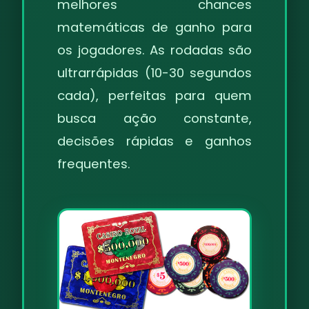
melhores chances
matemáticas de ganho para
os jogadores. As rodadas são
ultrarrápidas (10-30 segundos
cada), perfeitas para quem
busca ação constante,
decisões rápidas e ganhos
frequentes.