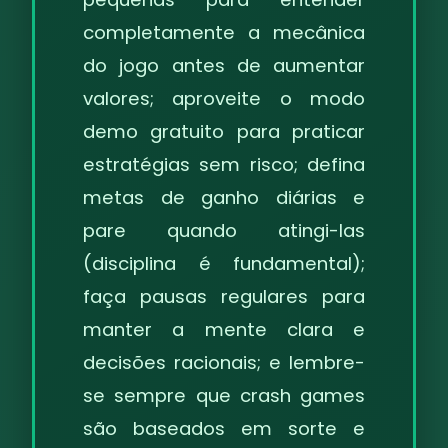
completamente a mecânica
do jogo antes de aumentar
valores; aproveite o modo
demo gratuito para praticar
estratégias sem risco; defina
metas de ganho diárias e
pare quando atingi-las
(disciplina é fundamental);
faça pausas regulares para
manter a mente clara e
decisões racionais; e lembre-
se sempre que crash games
são baseados em sorte e