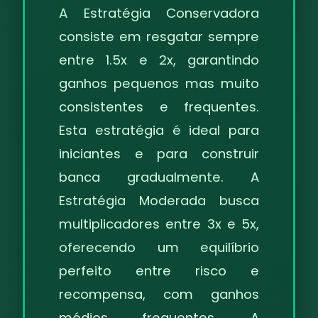
A Estratégia Conservadora
consiste em resgatar sempre
entre 1.5x e 2x, garantindo
ganhos pequenos mas muito
consistentes e frequentes.
Esta estratégia é ideal para
iniciantes e para construir
banca gradualmente. A
Estratégia Moderada busca
multiplicadores entre 3x e 5x,
oferecendo um equilíbrio
perfeito entre risco e
recompensa, com ganhos
médios frequentes. A