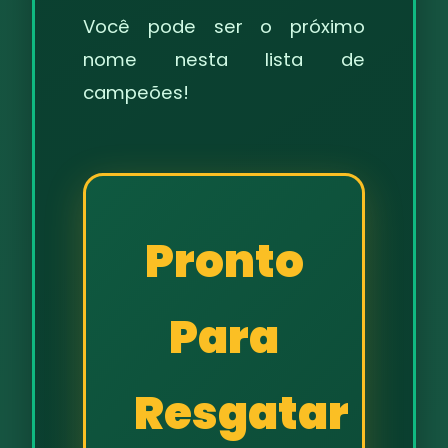
Você pode ser o próximo
nome nesta lista de
campeões!
Pronto
Para
Resgatar