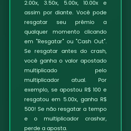
2.00x, 3.50x, 5.00x, 10.00x e
assim por diante. Você pode
resgatar seu prêmio a
qualquer momento clicando
em "Resgatar" ou "Cash Out".
Se resgatar antes do crash,
você ganha o valor apostado
multiplicado pelo
multiplicador atual. Por
exemplo, se apostou R$ 100 e
resgatou em 5.00x, ganha R$
500! Se não resgatar a tempo
e o multiplicador crashar,
perde a aposta.